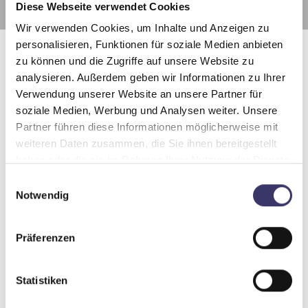
Diese Webseite verwendet Cookies
Wir verwenden Cookies, um Inhalte und Anzeigen zu
personalisieren, Funktionen für soziale Medien anbieten
zu können und die Zugriffe auf unsere Website zu
analysieren. Außerdem geben wir Informationen zu Ihrer
Verwendung unserer Website an unsere Partner für
soziale Medien, Werbung und Analysen weiter. Unsere
Partner führen diese Informationen möglicherweise mit
weiteren Daten zusammen, die Sie ihnen bereitgestellt
haben oder die sie im Rahmen Ihrer Nutzung der Dienste
gesammelt haben.
E
Notwendig
i
n
w
Präferenzen
i
l
Insektenschutz hält lästige Tiere fern
l
Statistiken
und sorgt gleichzeitig für frische Luft
i