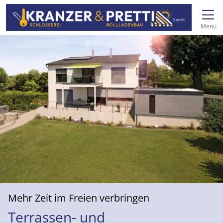
Direkt zur Top-Navigation
Direkt zur Hauptnavigation
Zum Inhalt springen
Direkt zum Footer
Hauptnavigation
Menü
Mehr Zeit im Freien verbringen
Terrassen- und