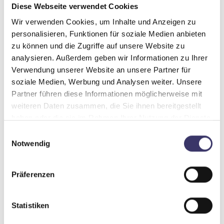
Diese Webseite verwendet Cookies
Wir verwenden Cookies, um Inhalte und Anzeigen zu
personalisieren, Funktionen für soziale Medien anbieten
zu können und die Zugriffe auf unsere Website zu
analysieren. Außerdem geben wir Informationen zu Ihrer
Verwendung unserer Website an unsere Partner für
soziale Medien, Werbung und Analysen weiter. Unsere
Partner führen diese Informationen möglicherweise mit
Markisen
weiteren Daten zusammen, die Sie ihnen bereitgestellt
haben oder die sie im Rahmen Ihrer Nutzung der Dienste
gesammelt haben.
E
Notwendig
i
n
w
Präferenzen
i
l
l
Statistiken
i