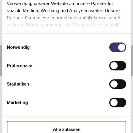
Verwendung unserer Website an unsere Partner für
soziale Medien, Werbung und Analysen weiter. Unsere
Steuerungstechnik und Automatisierung
Partner führen diese Informationen möglicherweise mit
weiteren Daten zusammen, die Sie ihnen bereitgestellt
haben oder die sie im Rahmen Ihrer Nutzung der Dienste
gesammelt haben.
E
Notwendig
i
n
Jetzt unverbindliches Angebot anfordern!
w
Präferenzen
i
l
l
Statistiken
i
g
Marketing
u
n
Bitte akzeptieren Sie die
Marketing
g
Cookies, damit Sie diesen Inhalt sehen
s
Alle zulassen