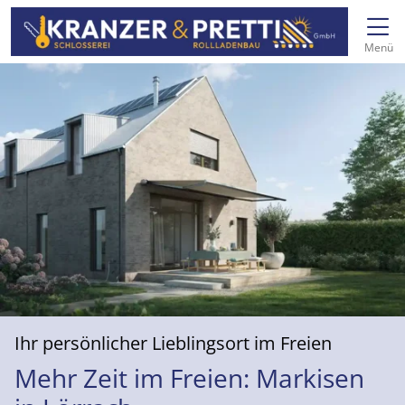
Direkt zur Top-Navigation
Direkt zur Hauptnavigation
Zum Inhalt springen
Direkt zum Footer
Hauptnavigation
Menü
Ihr persönlicher Lieblingsort im Freien
Mehr Zeit im Freien: Markisen