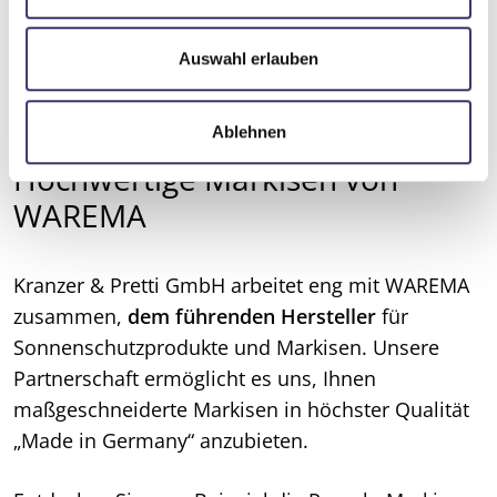
können.
a
u
s
Auswahl erlauben
w
a
Ablehnen
Lassen Sie sich inspirieren
h
l
Hochwertige Markisen von
WAREMA
Kranzer & Pretti GmbH arbeitet eng mit WAREMA
zusammen,
dem führenden Hersteller
für
Sonnenschutzprodukte und Markisen. Unsere
Partnerschaft ermöglicht es uns, Ihnen
maßgeschneiderte Markisen in höchster Qualität
„Made in Germany“ anzubieten.