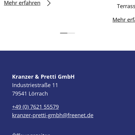
Mehr erfahren
Terra
Mehr erf
Kranzer & Pretti GmbH
Industriestraße 11
79541 Lörrach
+49 (0) 7621 55579
kranzer-pretti-gmbh@freenet.de