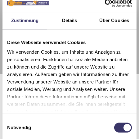
Farbe
über 200 RAL-Farben (pulverbeschichtet, ohne
Zustimmung
Details
Über Cookies
Aufpreis)
Schirmtuch
Diese Webseite verwendet Cookies
über 120 Dessins aus 100% robuster Acryl-Faser
Wir verwenden Cookies, um Inhalte und Anzeigen zu
personalisieren, Funktionen für soziale Medien anbieten
zu können und die Zugriffe auf unsere Website zu
analysieren. Außerdem geben wir Informationen zu Ihrer
Verwendung unserer Website an unsere Partner für
soziale Medien, Werbung und Analysen weiter. Unsere
Partner führen diese Informationen möglicherweise mit
weiteren Daten zusammen, die Sie ihnen bereitgestellt
haben oder die sie im Rahmen Ihrer Nutzung der Dienste
gesammelt haben.
E
Notwendig
i
n