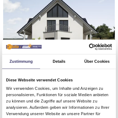
Zustimmung
Details
Über Cookies
Schräg-Außenjalousie
Diese Webseite verwendet Cookies
optisch passend zu WAREMA Jalousien
Wir verwenden Cookies, um Inhalte und Anzeigen zu
für schräge Fenster 5°–52°
personalisieren, Funktionen für soziale Medien anbieten
geringe Blendenhöhen
zu können und die Zugriffe auf unsere Website zu
sehr gute Durchsicht
analysieren. Außerdem geben wir Informationen zu Ihrer
Verwendung unserer Website an unsere Partner für