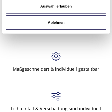
s
Produktdetails
Auswahl erlauben
w
a
Ablehnen
h
Vorteile unserer Außenjalousien
l
Maßgeschneidert & individuell gestaltbar
Lichteinfall & Verschattung sind individuell