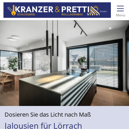
Direkt zur Top-Navigation
Direkt zur Hauptnavigation
Zum Inhalt springen
Direkt zum Footer
Hauptnavigation
Menü
Dosieren Sie das Licht nach Maß
Jalousien für Lörrach