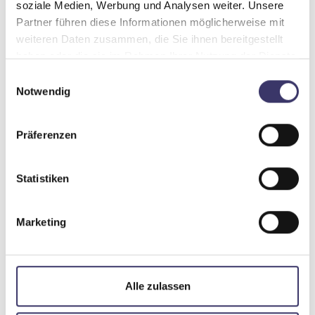
Produktdetails
soziale Medien, Werbung und Analysen weiter. Unsere
Partner führen diese Informationen möglicherweise mit
weiteren Daten zusammen, die Sie ihnen bereitgestellt
haben oder die sie im Rahmen Ihrer Nutzung der Dienste
gesammelt haben.
E
Notwendig
i
n
w
Präferenzen
i
l
l
Statistiken
i
g
Marketing
u
Schacht-Außenjalousie
n
g
s
für Schächte oder Sturzkästen
Alle zulassen
a
unauffällige Fassadenintegration
u