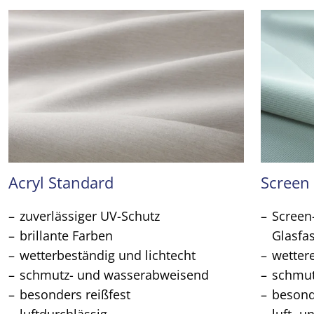
Acryl Standard
Screen
zuverlässiger UV-Schutz
Screen
brillante Farben
Glasfa
wetterbeständig und lichtecht
wetter
schmutz- und wasserabweisend
schmu
besonders reißfest
besond