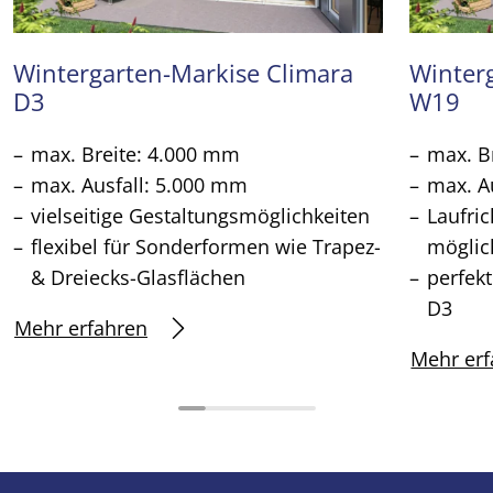
Wintergarten-Markise Climara
Winter
D3
W19
max. Breite: 4.000 mm
max. B
max. Ausfall: 5.000 mm
max. A
vielseitige Gestaltungsmöglichkeiten
Laufri
flexibel für Sonderformen wie Trapez-
möglic
& Dreiecks-Glasflächen
perfek
D3
Mehr erfahren
Mehr erf