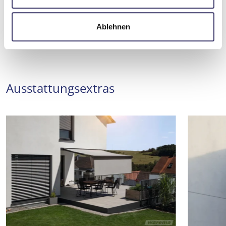
w
a
Ablehnen
h
l
Ausstattungsextras