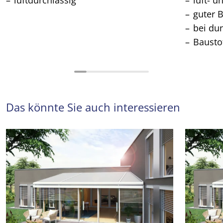
luftdurchlässig
luft- u
guter 
bei du
Bausto
Das könnte Sie auch interessieren