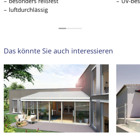
besonders reißfest
UV-bes
luftdurchlässig
Das könnte Sie auch interessieren