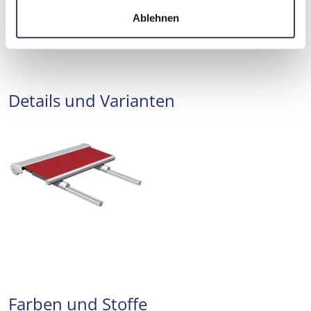
a
Ablehnen
h
l
Details und Varianten
Farben und Stoffe