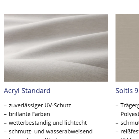
Acryl Standard
Soltis 
zuverlässiger UV-Schutz
Träger
brillante Farben
Polyes
wetterbeständig und lichtecht
schmu
schmutz- und wasserabweisend
reißfes